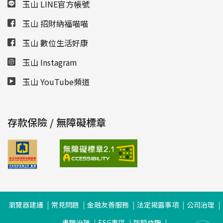
玉山 LINE官方帳號
玉山 招財納福喵喵
玉山 數位生活好康
玉山 Instagram
玉山 YouTube頻道
存款保險 / 無障礙標章
瀏覽器建議
常見問題
金融友善服務
法定揭露事項
公司治理
盡職治理
ESG專區
防範詐騙