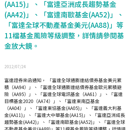
(AA15)」、「富達亞洲成長趨勢基金
(AA42)」、「富達南歐基金(AA52)」、
「富達全球不動產基金美元(AA88)」等
11檔基金風險等級調整，詳情請參閱基
金放大鏡。
2012/07/24
富達證券來函通知， 「富達全球通膨連結債券基金美元累
積（AA94）」、「富達全球通膨連結債券基金歐元累積避
險（AA95）」、「富達全球電訊基金（AA61）」、「富達
目標基金2020（AA74）」、「富達東南亞基金
（AA04）」、「富達東協基金(AA05)」、「富達義大利基
金(AA11)」、「富達大中華基金(AA15)」、「富達亞洲成長
趨勢基金(AA42)」、「富達南歐基金(AA52)」、「富達全球
不動產基金美元(AA88)」等11檔基金風險等級調整，詳情請