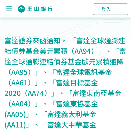
登入
富達證券來函通知， 「富達全球通膨連
結債券基金美元累積（AA94）」、「富
達全球通膨連結債券基金歐元累積避險
（AA95）」、「富達全球電訊基金
（AA61）」、「富達目標基金
2020（AA74）」、「富達東南亞基金
（AA04）」、「富達東協基金
(AA05)」、「富達義大利基金
(AA11)」、「富達大中華基金