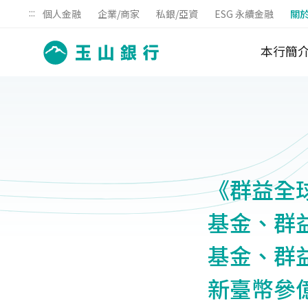
:::
個人金融
企業/商家
私銀/亞資
ESG 永續金融
關
本行簡
《群益全
基金、群
基金、群
新臺幣參