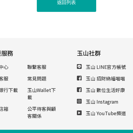
返回列表
援服務
玉山社群
中心
聯繫客服
玉山 LINE官方帳號
客服
常見問題
玉山 招財納福喵喵
銀行下載
玉山Wallet下
玉山 數位生活好康
載
玉山 Instagram
信箱
公平待客與顧
玉山 YouTube頻道
客關係