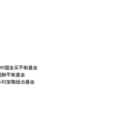
)、群益中國金采平衡基金
金選報酬平衡基金
多利策略組合基金